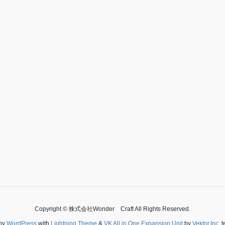
Copyright © 株式会社Wonder Craft All Rights Reserved.
by
WordPress
with
Lightning Theme
&
VK All in One Expansion Unit
by
Vektor,Inc.
t